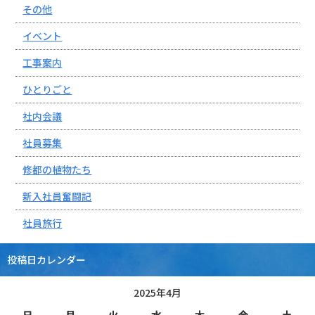
その他
イベント
工事案内
ひとりごと
社内会議
社員募集
修都の植物たち
新入社員奮闘記
社員旅行
投稿日カレンダー
2025年4月
日
月
火
水
木
金
土