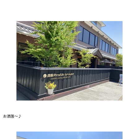
お洒落～♪