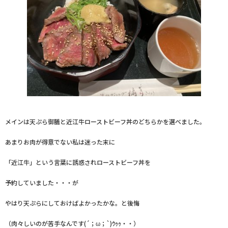
メインは天ぷら御膳と近江牛ローストビーフ丼のどちらかを選べました。
あまりお肉が得意でない私は迷った末に
「近江牛」という言葉に誘惑されローストビーフ丼を
予約していました・・・が
やはり天ぷらにしておけばよかったかな。と後悔
（肉々しいのが苦手なんです(´；ω；`)ｳｩｩ・・）