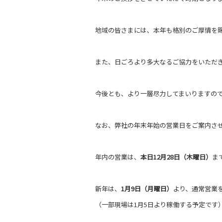
地域の皆さまには、本年も格別のご厚情を
また、日ごろより多大なるご協力をいただ
今後とも、より一層尽力してまいりますの
なお、弊社の年末年始の営業日をご案内さ
年内の営業は、
本日
12
月
28
日（木曜日）
ま
新年は、
1
月9日（月曜日）
より、通常営業
（一部現場は1月5日より稼働する予定です