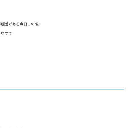
寒暖差がある今日この頃。
うなので