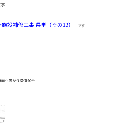
工事
全施設補修工事 県単（その12）
です
面へ向かう県道40号