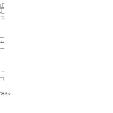
ご迷惑を
。