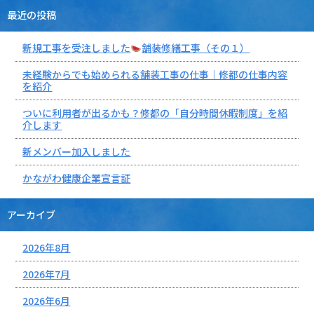
最近の投稿
新規工事を受注しました
舗装修繕工事（その１）
未経験からでも始められる舗装工事の仕事｜修都の仕事内容
を紹介
ついに利用者が出るかも？修都の「自分時間休暇制度」を紹
介します
新メンバー加入しました
かながわ健康企業宣言証
アーカイブ
2026年8月
2026年7月
2026年6月