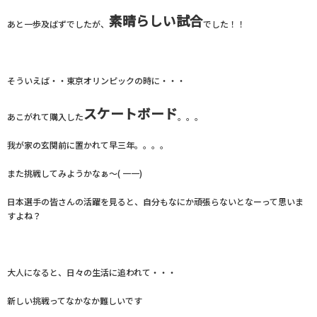
素晴らしい試合
あと一歩及ばずでしたが、
でした！！
そういえば・・東京オリンピックの時に・・・
スケートボード
あこがれて購入した
。。。
我が家の玄関前に置かれて早三年。。。。
また挑戦してみようかなぁ～( 一一)
日本選手の皆さんの活躍を見ると、自分もなにか頑張らないとなーって思いま
すよね？
大人になると、日々の生活に追われて・・・
新しい挑戦ってなかなか難しいです