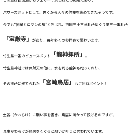
パワースポットとして、古くから人々の信仰を集めてきたそうです。
今でも“神秘とロマンの島”と呼ばれ、西国三十三所札所めぐり第三十番札所
「宝厳寺」
があり、毎年多くの参拝客で賑わいます。
「龍神拝所」
竹生島一番のビュースポット
。
竹生島神社では弁財天の他に、水を司る龍神も祀っており、
「宮崎鳥居」
その拝所に建てられた
もご利益ポイント！
土器（かわらけ）に願い事を書き、鳥居に向かって投げるのですが、
見事かわらけが鳥居をくぐると願いが叶うと言われています。