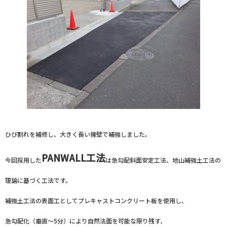
ひび割れを補修し、大きく長い擁壁で補強しました。
PANWALL工法
今回採用した
は急勾配斜面安定工法、地山補強土工法の
理論に基づく工法です。
補強土工法の表面工としてプレキャストコンクリート板を使用し、
急勾配化（垂直～5分）により自然法面を可能な限り残す、