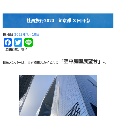
社員旅行2023 in京都 ３日目②
投稿日
2023年7月10日
Facebook
Twitter
Line
【自由行動】後半
「空中庭園展望台」
観光メンバーは、まず梅田スカイビルの
へ