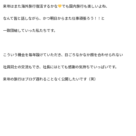
来年はまた海外旅行復活するかな
でも国内旅行も楽しいよね、
なんて皆と話しながら、かつ明日からまた仕事頑張ろう！！と
一致団結していった私たちです。
こういう機会を毎年設けていただき、日ごろなかなか顔を合わせられない
社員同士の交流もでき、社長にはとても感謝の気持ちでいっぱいです。
来年の旅行はブログ遅れることなく公開したいです（笑）