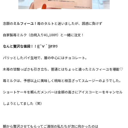
念願の
ミルフィーユ！
苺のタルトと迷いましたが、誘惑に負けず
自家製苺ミルク（白桃入り¥1,100!!）と一緒に注文！
なんと贅沢な値段！！((´∀｀))ｹﾗｹﾗ
パリッとしたパイ生地で、層の中心にはチョコレート。
木苺の甘酸っぱさも引き立ち、普通とはちょっと違ったミルフィーユを堪能♡
苺ミルクは、予想以上に美味しく桃味と相混ざってスムージーのようでした。
ショートケーキを頼んだメンバーは金額の高さにアイスコーヒーをキャンセル
しようとしてました（笑）
朝から贅沢させてもらってご満悦の私たちが次に向かったのは