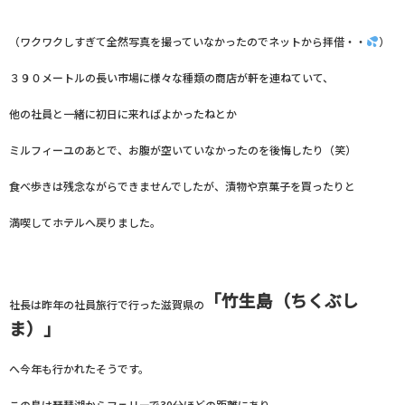
（ワクワクしすぎて全然写真を撮っていなかったのでネットから拝借・・
）
３９０メートルの長い市場に様々な種類の商店が軒を連ねていて、
他の社員と一緒に初日に来ればよかったねとか
ミルフィーユのあとで、お腹が空いていなかったのを後悔したり（笑）
食べ歩きは残念ながらできませんでしたが、漬物や京菓子を買ったりと
満喫してホテルへ戻りました。
「竹生島（ちくぶし
社長は昨年の社員旅行で行った滋賀県の
ま）」
へ今年も行かれたそうです。
この島は琵琶湖からフェリーで30分ほどの距離にあり、