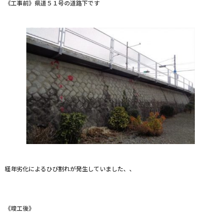
《工事前》県道５１号の道路下です
経年劣化によるひび割れが発生していました、、
《竣工後》