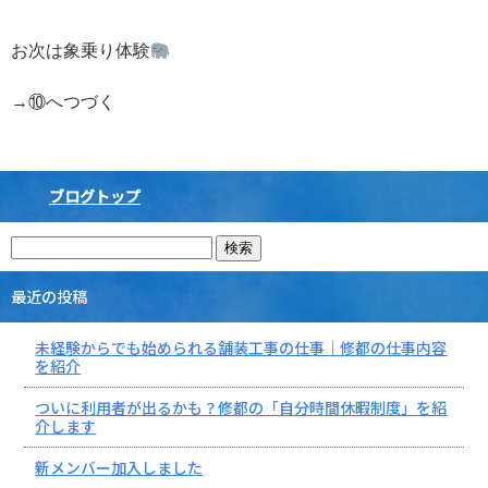
お次は象乗り体験
→⑩へつづく
ブログトップ
最近の投稿
未経験からでも始められる舗装工事の仕事｜修都の仕事内容
を紹介
ついに利用者が出るかも？修都の「自分時間休暇制度」を紹
介します
新メンバー加入しました