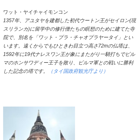
ワット・ヤイチャイモンコン
1357年、アユタヤを建都した初代ウートン王がセイロン(現
スリランカ)に留学中の修行僧たちの瞑想のために建てた寺
院で、別名を「ワット・プラ・チャオプラヤータイ」とい
います。遠くからでもひときわ目立つ高さ72mの仏塔は、
1592年に19代ナレスワン王が象にまたがり一騎打ちでビル
マのホンサワディー王子を敗り、ビルマ軍との戦いに勝利
した記念の塔です。
（タイ国政府観光庁より）