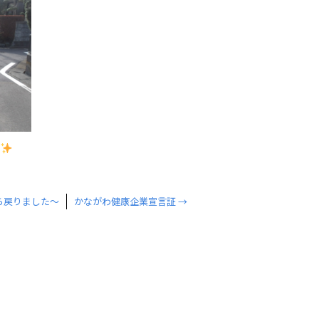
ら戻りました～
かながわ健康企業宣言証
→