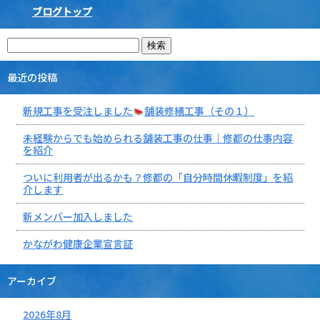
ブログトップ
最近の投稿
新規工事を受注しました
舗装修繕工事（その１）
未経験からでも始められる舗装工事の仕事｜修都の仕事内容
を紹介
ついに利用者が出るかも？修都の「自分時間休暇制度」を紹
介します
新メンバー加入しました
かながわ健康企業宣言証
アーカイブ
2026年8月