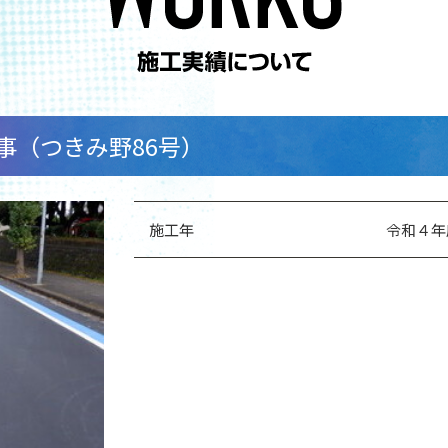
事（つきみ野86号）
施工年
令和４年