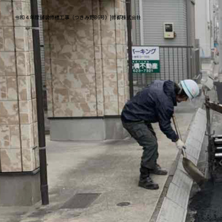
令和４年度舗装修繕工事（つきみ野86号）|修都株式会社